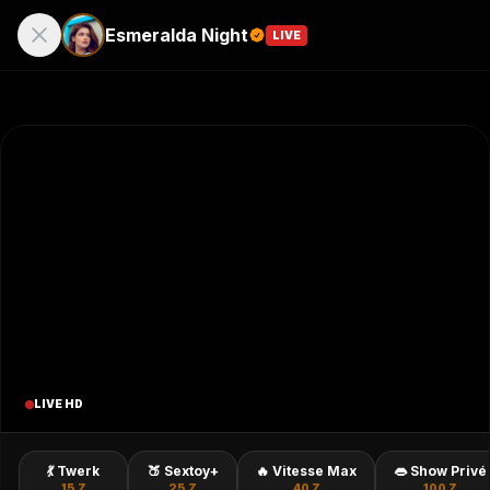
Esmeralda Night
LIVE
LIVE
ACTIVER LE SON (2 Z)
LANCER LE DIRECT
VIDÉO MUETTE PAR DÉFAUT
LIVE HD
seraphine23
💃 Twerk
🍑 Sextoy+
🔥 Vitesse Max
👄 Show Privé
15
Z
25
Z
40
Z
100
Z